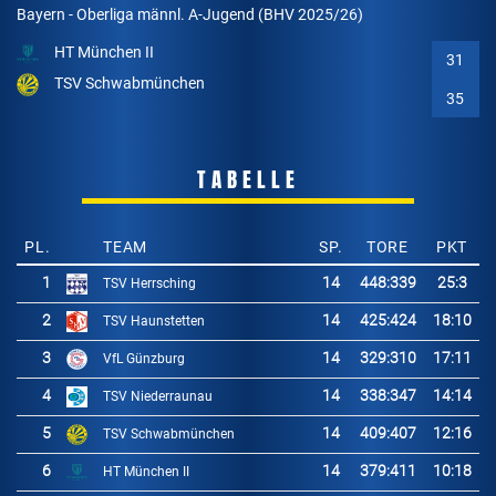
Bayern - Oberliga männl. A-Jugend (BHV 2025/26)
HT München II
31
TSV Schwabmünchen
35
TABELLE
PL.
TEAM
SP.
TORE
PKT
1
14
448
:
339
25:3
TSV Herrsching
2
14
425
:
424
18:10
TSV Haunstetten
3
14
329
:
310
17:11
VfL Günzburg
4
14
338
:
347
14:14
TSV Niederraunau
5
14
409
:
407
12:16
TSV Schwabmünchen
6
14
379
:
411
10:18
HT München II