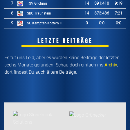
7
14
391
:
418
9:19
TSV Gilching
8
14
373
:
436
7:21
SBC Traunstein
9
0
0
:
0
0:0
SG Kempten-Kottern II
LETZTE BEITRÄGE
Es tut uns Leid, aber es wurden keine Beiträge der letzten
sechs Monate gefunden! Schau doch einfach ins
Archiv
,
dort findest Du auch ältere Beiträge.