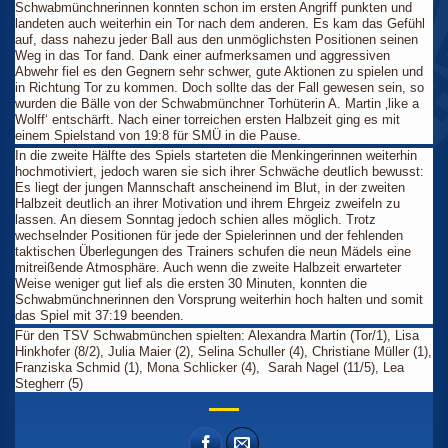
Schwabmünchnerinnen konnten schon im ersten Angriff punkten und
landeten auch weiterhin ein Tor nach dem anderen. Es kam das Gefühl
auf, dass nahezu jeder Ball aus den unmöglichsten Positionen seinen
Weg in das Tor fand. Dank einer aufmerksamen und aggressiven
Abwehr fiel es den Gegnern sehr schwer, gute Aktionen zu spielen und
in Richtung Tor zu kommen. Doch sollte das der Fall gewesen sein, so
wurden die Bälle von der Schwabmünchner Torhüterin A. Martin ‚like a
Wolff‘ entschärft. Nach einer torreichen ersten Halbzeit ging es mit
einem Spielstand von 19:8 für SMÜ in die Pause.
In die zweite Hälfte des Spiels starteten die Menkingerinnen weiterhin
hochmotiviert, jedoch waren sie sich ihrer Schwäche deutlich bewusst:
Es liegt der jungen Mannschaft anscheinend im Blut, in der zweiten
Halbzeit deutlich an ihrer Motivation und ihrem Ehrgeiz zweifeln zu
lassen. An diesem Sonntag jedoch schien alles möglich. Trotz
wechselnder Positionen für jede der Spielerinnen und der fehlenden
taktischen Überlegungen des Trainers schufen die neun Mädels eine
mitreißende Atmosphäre. Auch wenn die zweite Halbzeit erwarteter
Weise weniger gut lief als die ersten 30 Minuten, konnten die
Schwabmünchnerinnen den Vorsprung weiterhin hoch halten und somit
das Spiel mit 37:19 beenden.
Für den TSV Schwabmünchen spielten: Alexandra Martin (Tor/1), Lisa
Hinkhofer (8/2), Julia Maier (2), Selina Schuller (4), Christiane Müller (1),
Franziska Schmid (1), Mona Schlicker (4), Sarah Nagel (11/5), Lea
Stegherr (5)