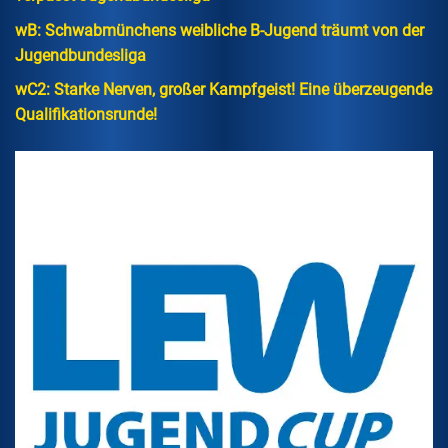
wB: Schwabmünchens weibliche B-Jugend träumt von der
Jugendbundesliga
wC2: Starke Nerven, großer Kampfgeist! Eine überzeugende
Qualifikationsrunde!