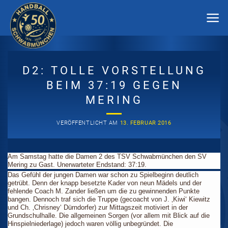
Zum
Inhalt
springen
D2: TOLLE VORSTELLUNG
BEIM 37:19 GEGEN
MERING
VERÖFFENTLICHT AM
13. FEBRUAR 2016
Am Samstag hatte die Damen 2 des TSV Schwabmünchen den SV
Mering zu Gast. Unerwarteter Endstand: 37:19.
Das Gefühl der jungen Damen war schon zu Spielbeginn deutlich
getrübt. Denn der knapp besetzte Kader von neun Mädels und der
fehlende Coach M. Zander ließen um die zu gewinnenden Punkte
bangen. Dennoch traf sich die Truppe (gecoacht von J. ‚Kiwi‘ Kiewitz
und Ch. ‚Chrisney‘ Dürndorfer) zur Mittagszeit motiviert in der
Grundschulhalle. Die allgemeinen Sorgen (vor allem mit Blick auf die
Hinspielniederlage) jedoch waren völlig unbegründet. Die