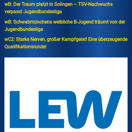
wB: Der Traum platzt in Solingen – TSV-Nachwuchs
verpasst Jugendbundesliga
wB: Schwabmünchens weibliche B-Jugend träumt von der
Jugendbundesliga
wC2: Starke Nerven, großer Kampfgeist! Eine überzeugende
Qualifikationsrunde!