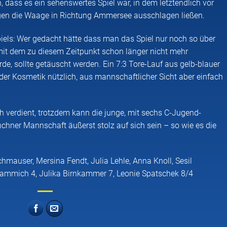
dass es ein sehenswertes Spiel war, in dem letztendlich vor
gen die Waage in Richtung Ammersee ausschlagen ließen.
iels: Wer gedacht hätte dass man das Spiel nur noch so über
mit dem zu diesem Zeitpunkt schon länger nicht mehr
, sollte getäuscht werden. Ein 7:3 Tore-Lauf aus gelb-blauer
 der Kosmetik nützlich, aus mannschaftlicher Sicht aber einfach
ch verdient, trotzdem kann die junge, mit sechs C-Jugend-
hner Mannschaft äußerst stolz auf sich sein – so wie es die
hmauser, Mersina Fendt, Julia Lehle, Anna Knoll, Sesil
a Lammich 4, Julika Birnkammer 7, Leonie Spatschek 8/4