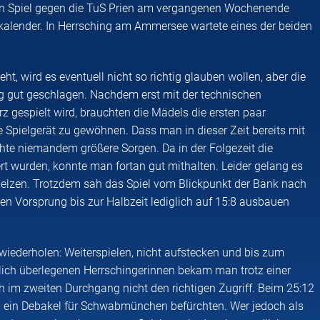
n Spiel gegen die TuS Prien am vergangenen Wochenende
kalender. In Herrsching am Ammersee wartete eines der beiden
ht, wird es eventuell nicht so richtig glauben wollen, aber die
ig gut geschlagen. Nachdem erst mit der technischen
z gespielt wird, brauchten die Mädels die ersten paar
e Spielgerät zu gewöhnen. Dass man in dieser Zeit bereits mit
chte niemandem größere Sorgen. Da in der Folgezeit die
rt wurden, konnte man fortan gut mithalten. Leider gelang es
elzen. Trotzdem sah das Spiel vom Blickpunkt der Bank nach
den Vorsprung bis zur Halbzeit lediglich auf 15:8 ausbauen
 wiederholen: Weiterspielen, nicht aufstecken und bis zum
lich überlegenen Herrschingerinnen bekam man trotz einer
 im zweiten Durchgang nicht den richtigen Zugriff. Beim 25:12
fel ein Debakel für Schwabmünchen befürchten. Wer jedoch als