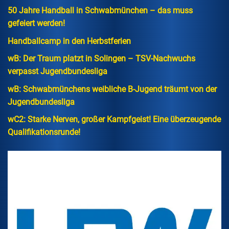
50 Jahre Handball in Schwabmünchen – das muss
gefeiert werden!
Handballcamp in den Herbstferien
wB: Der Traum platzt in Solingen – TSV-Nachwuchs
verpasst Jugendbundesliga
wB: Schwabmünchens weibliche B-Jugend träumt von der
Jugendbundesliga
wC2: Starke Nerven, großer Kampfgeist! Eine überzeugende
Qualifikationsrunde!