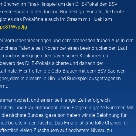
münchen im Final-Hinspiel um den DHB-Pokal den BSV
erste Saison in der Jugend-Bundesliga. Für alle, die heute
, gibt es das Pokalfinale auch im Stream mit Huebi am
/opc8TWvpJjg
ei Vorrundenniederlagen und dem drohenden frühen Aus in der
chens Talente seit November einen beeindruckenden Lauf
n Vorrundenspiel gegen den bayerischen Konkurrenten
tbewerb des DHB-Pokals sicherte und danach der
lfinale. Hier treffen die Gelb-Blauen mit dem BSV Sachsen
ner, dem in diesem in Hin- und Rückspiel ausgetragenen
mmt.
enmannschaft und einem seit langer Zeit erfolgreich
dchen- und Frauenhandball ohne Frage ein große Nummer. Mit
für die nächste Bundesligasaison haben wir die Belohnung für
de bereits in der Tasche. Das Finale ist eine tolle Chance für
offentlich vielen Zuschauern auf höchstem Niveau zu