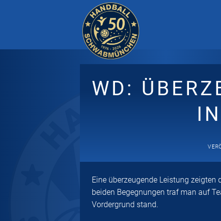
Zum
Inhalt
springen
WD: ÜBERZ
I
VER
Eine überzeugende Leistung zeigten 
beiden Begegnungen traf man auf Teams
Vordergrund stand.