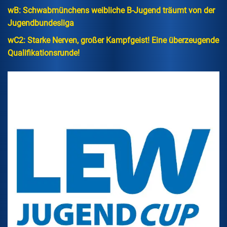
wB: Schwabmünchens weibliche B-Jugend träumt von der
Jugendbundesliga
wC2: Starke Nerven, großer Kampfgeist! Eine überzeugende
Qualifikationsrunde!