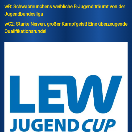
wB: Schwabmünchens weibliche B-Jugend träumt von der
Jugendbundesliga
wC2: Starke Nerven, großer Kampfgeist! Eine überzeugende
Qualifikationsrunde!