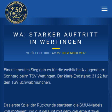
Zum
Inhalt
springen
WA: STARKER AUFTRITT
IN WERTINGEN
VERÖFFENTLICHT AM
27. NOVEMBER 2017
Einen erneuten Sieg gab es für die weibliche A-Jugend am
Sonntag beim TSV Wertingen. Der klare Endstand: 31:22 für
den TSV Schwabmünchen.
Das erste Spiel der Rückrunde starteten die SMÜ-Mädels
voll motiviert und gut gelaunt mit dem Ziel erneut zwei