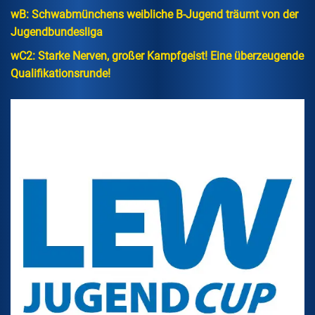
wB: Schwabmünchens weibliche B-Jugend träumt von der
Jugendbundesliga
wC2: Starke Nerven, großer Kampfgeist! Eine überzeugende
Qualifikationsrunde!