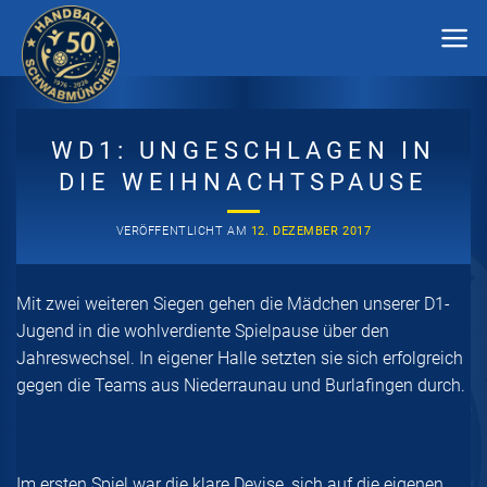
Zum
Inhalt
springen
WD1: UNGESCHLAGEN IN
DIE WEIHNACHTSPAUSE
VERÖFFENTLICHT AM
12. DEZEMBER 2017
Mit zwei weiteren Siegen gehen die Mädchen unserer D1-
Jugend in die wohlverdiente Spielpause über den
Jahreswechsel. In eigener Halle setzten sie sich erfolgreich
gegen die Teams aus Niederraunau und Burlafingen durch.
Im ersten Spiel war die klare Devise, sich auf die eigenen