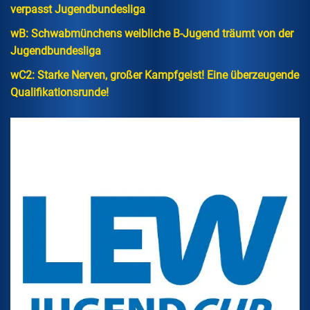
verpasst Jugendbundesliga
wB: Schwabmünchens weibliche B-Jugend träumt von der
Jugendbundesliga
wC2: Starke Nerven, großer Kampfgeist! Eine überzeugende
Qualifikationsrunde!