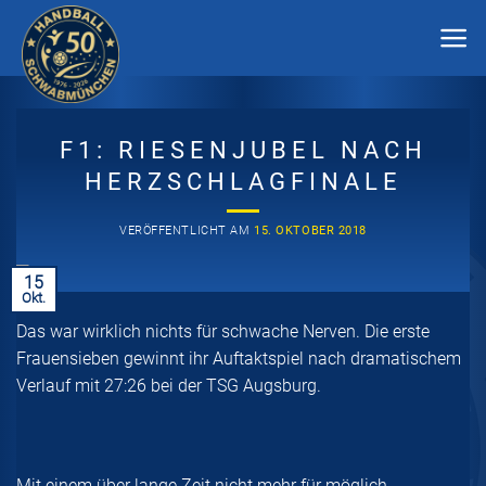
Zum
Inhalt
springen
F1: RIESENJUBEL NACH
HERZSCHLAGFINALE
VERÖFFENTLICHT AM
15. OKTOBER 2018
15
Okt.
Das war wirklich nichts für schwache Nerven. Die erste
Frauensieben gewinnt ihr Auftaktspiel nach dramatischem
Verlauf mit 27:26 bei der TSG Augsburg.
Mit einem über lange Zeit nicht mehr für möglich