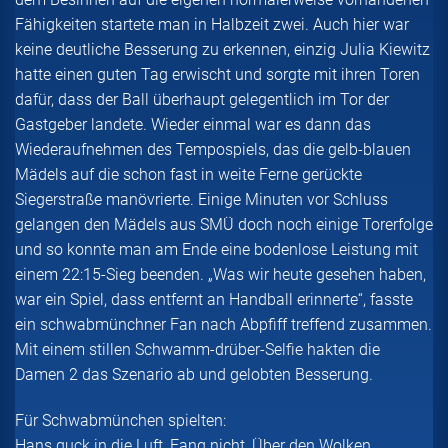
Fähigkeiten startete man in Halbzeit zwei. Auch hier war
keine deutliche Besserung zu erkennen, einzig Julia Kiewitz
hatte einen guten Tag erwischt und sorgte mit ihren Toren
dafür, dass der Ball überhaupt gelegentlich im Tor der
Gastgeber landete. Wieder einmal war es dann das
Wiederaufnehmen des Tempospiels, das die gelb-blauen
Mädels auf die schon fast in weite Ferne gerückte
Siegerstraße manövrierte. Einige Minuten vor Schluss
gelangen den Mädels aus SMÜ doch noch einige Torerfolge
und so konnte man am Ende eine bodenlose Leistung mit
einem 22:15-Sieg beenden. „Was wir heute gesehen haben,
war ein Spiel, dass entfernt an Handball erinnerte“, fasste
ein schwabmünchner Fan nach Abpfiff treffend zusammen.
Mit einem stillen Schwamm-drüber-Selfie hakten die
Damen 2 das Szenario ab und gelobten Besserung.
Für Schwabmünchen spielten:
Hans guck in die Luft, Fang nicht, Über den Wolken,