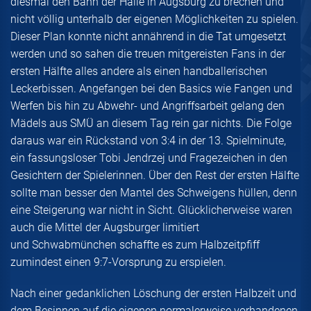
diesmal den Bann der Halle in Augsburg zu brechen und
nicht völlig unterhalb der eigenen Möglichkeiten zu spielen.
Dieser Plan konnte nicht annährend in die Tat umgesetzt
werden und so sahen die treuen mitgereisten Fans in der
ersten Hälfte alles andere als einen handballerischen
Leckerbissen. Angefangen bei den Basics wie Fangen und
Werfen bis hin zu Abwehr- und Angriffsarbeit gelang den
Mädels aus SMÜ an diesem Tag rein gar nichts. Die Folge
daraus war ein Rückstand von 3:4 in der 13. Spielminute,
ein fassungsloser Tobi Jendrzej und Fragezeichen in den
Gesichtern der Spielerinnen. Über den Rest der ersten Hälfte
sollte man besser den Mantel des Schweigens hüllen, denn
eine Steigerung war nicht in Sicht. Glücklicherweise waren
auch die Mittel der Augsburger limitiert
und Schwabmünchen schaffte es zum Halbzeitpfiff
zumindest einen 9:7-Vorsprung zu erspielen.
Nach einer gedanklichen Löschung der ersten Halbzeit und
dem Besinnen auf die eigenen normalerweise vorhandenen