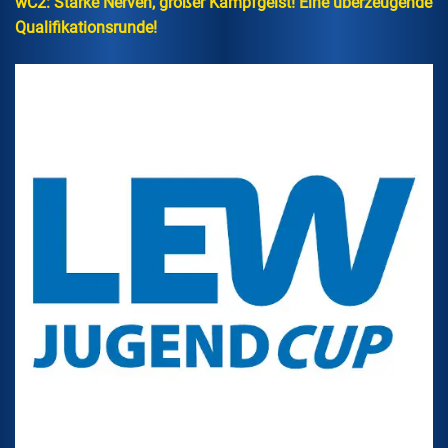
wC2: Starke Nerven, großer Kampfgeist! Eine überzeugende
Qualifikationsrunde!