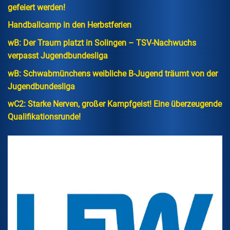
gefeiert werden!
Handballcamp in den Herbstferien
wB: Der Traum platzt in Solingen – TSV-Nachwuchs
verpasst Jugendbundesliga
wB: Schwabmünchens weibliche B-Jugend träumt von der
Jugendbundesliga
wC2: Starke Nerven, großer Kampfgeist! Eine überzeugende
Qualifikationsrunde!