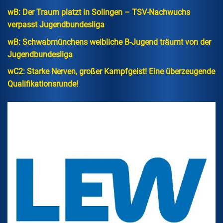
wB: Der Traum platzt in Solingen – TSV-Nachwuchs
verpasst Jugendbundesliga
wB: Schwabmünchens weibliche B-Jugend träumt von der
Jugendbundesliga
wC2: Starke Nerven, großer Kampfgeist! Eine überzeugende
Qualifikationsrunde!