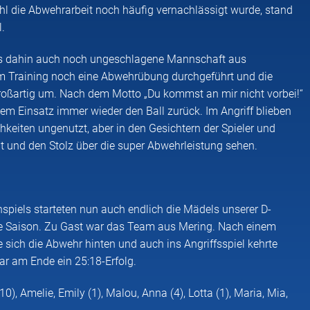
l die Abwehrarbeit noch häufig vernachlässigt wurde, stand
l.
bis dahin auch noch ungeschlagene Mannschaft aus
m Training noch eine Abwehrübung durchgeführt und die
roßartig um. Nach dem Motto „Du kommst an mir nicht vorbei!“
lem Einsatz immer wieder den Ball zurück. Im Angriff blieben
hkeiten ungenutzt, aber in den Gesichtern der Spieler und
it und den Stolz über die super Abwehrleistung sehen.
spiels starteten nun auch endlich die Mädels unserer D-
ie Saison. Zu Gast war das Team aus Mering. Nach einem
te sich die Abwehr hinten und auch ins Angriffsspiel kehrte
war am Ende ein 25:18-Erfolg.
 (10), Amelie, Emily (1), Malou, Anna (4), Lotta (1), Maria, Mia,