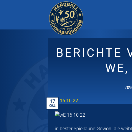
Zum
Inhalt
springen
BERICHTE
WE,
VER
17
Okt.
in bester Spiellaune: Sowohl die wei