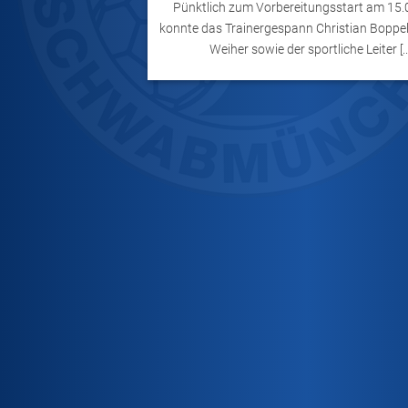
Pünktlich zum Vorbereitungsstart am 15
konnte das Trainergespann Christian Boppe
Weiher sowie der sportliche Leiter [..