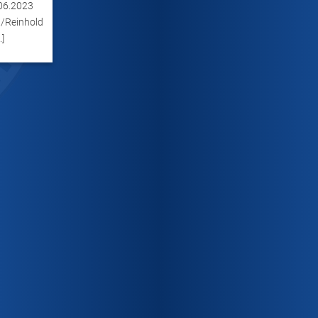
.06.2023
l/Reinhold
.]