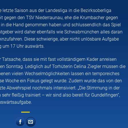
 letzte Saison aus der Landesliga in die Bezirksoberliga
Zeit gegen den TSV Niederraunau, ehe die Krumbacher gegen
er in die Hand genommen haben und schlussendlich das Spiel
astgeber wird daher ebenfalls wie Schwabmünchen alles daran
einzufahren. Diese schwierige, aber nicht unlösbare Aufgabe
g um 17 Uhr auswärts.
r Tatsache, dass sie mit fast vollständigem Kader anreisen
en Sonntag. Lediglich auf Torhüterin Celina Ziegler müssen die
enen vielen Wechselmöglichkeiten lassen ein temporeiches
iese Woche ein Fokus gelegt wurde. Zudem wurde das von den
te Abwehrspiel nochmals intensiviert. „Die Stimmung in der
ehr fleißig trainiert – wir sind also bereit für Gundelfingen“,
Auswärtsaufgabe.