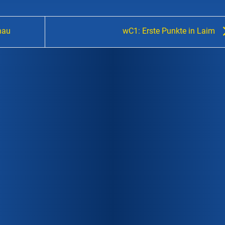
hau
wC1: Erste Punkte in Laim