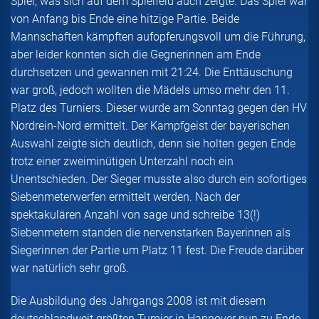
Spiel, was sich auf dem Spielfeld auch zeigte. Das Spiel war
von Anfang bis Ende eine hitzige Partie. Beide
Mannschaften kämpften aufopferungsvoll um die Führung,
aber leider konnten sich die Gegnerinnen am Ende
durchsetzen und gewannen mit 21:24. Die Enttäuschung
war groß, jedoch wollten die Mädels umso mehr den 11.
Platz des Turniers. Dieser wurde am Sonntag gegen den HV
Nordrein-Nord ermittelt. Der Kampfgeist der bayerischen
Auswahl zeigte sich deutlich, denn sie holten gegen Ende
trotz einer zweiminütigen Unterzahl noch ein
Unentschieden. Der Sieger musste also durch ein sofortiges
Siebenmeterwerfen ermittelt werden. Nach der
spektakulären Anzahl von sage und schreibe 13(!)
Siebenmetern standen die nervenstarken Bayerinnen als
Siegerinnen der Partie um Platz 11 fest. Die Freude darüber
war natürlich sehr groß.
Die Ausbildung des Jahrgangs 2008 ist mit diesem
deutschlandweit größten Turnier in Hannover nun zu Ende.