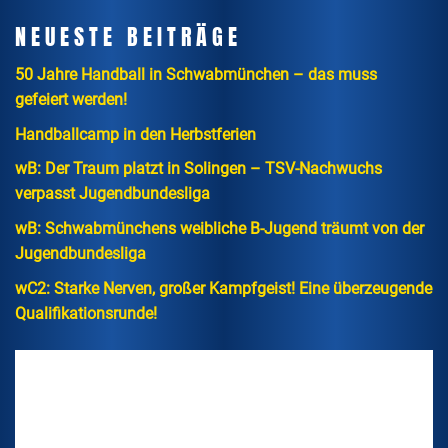
NEUESTE BEITRÄGE
50 Jahre Handball in Schwabmünchen – das muss
gefeiert werden!
Handballcamp in den Herbstferien
wB: Der Traum platzt in Solingen – TSV-Nachwuchs
verpasst Jugendbundesliga
wB: Schwabmünchens weibliche B-Jugend träumt von der
Jugendbundesliga
wC2: Starke Nerven, großer Kampfgeist! Eine überzeugende
Qualifikationsrunde!