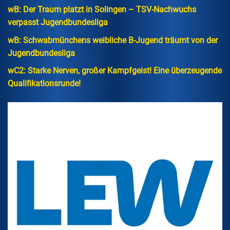
wB: Der Traum platzt in Solingen – TSV-Nachwuchs
verpasst Jugendbundesliga
wB: Schwabmünchens weibliche B-Jugend träumt von der
Jugendbundesliga
wC2: Starke Nerven, großer Kampfgeist! Eine überzeugende
Qualifikationsrunde!