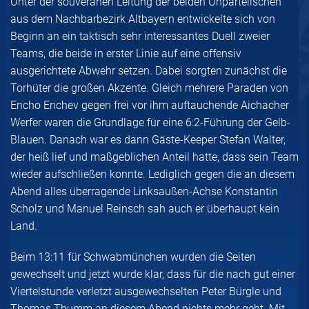
Unter der souveränen Leitung der beiden Unparteiischen
aus dem Nachbarbezirk Altbayern entwickelte sich von
Beginn an ein taktisch sehr interessantes Duell zweier
Teams, die beide in erster Linie auf eine offensiv
ausgerichtete Abwehr setzen. Dabei sorgten zunächst die
Torhüter die großen Akzente. Gleich mehrere Paraden von
Encho Enchev gegen frei vor ihm auftauchende Aichacher
Werfer waren die Grundlage für eine 6:2-Führung der Gelb-
Blauen. Danach war es dann Gäste-Keeper Stefan Walter,
der heiß lief und maßgeblichen Anteil hatte, dass sein Team
wieder aufschließen konnte. Lediglich gegen die an diesem
Abend alles überragende Linksaußen-Achse Konstantin
Scholz und Manuel Reinsch sah auch er überhaupt kein
Land.
Beim 13:11 für Schwabmünchen wurden die Seiten
gewechselt und jetzt wurde klar, dass für die nach gut einer
Viertelstunde verletzt ausgewechselten Peter Bürgle und
Thomas Thumm an diesem Abend nichts mehr geht. Mit