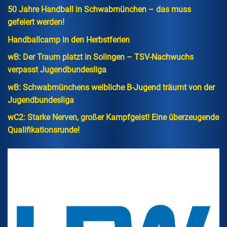
50 Jahre Handball in Schwabmünchen – das muss
gefeiert werden!
Handballcamp in den Herbstferien
wB: Der Traum platzt in Solingen – TSV-Nachwuchs
verpasst Jugendbundesliga
wB: Schwabmünchens weibliche B-Jugend träumt von der
Jugendbundesliga
wC2: Starke Nerven, großer Kampfgeist! Eine überzeugende
Qualifikationsrunde!