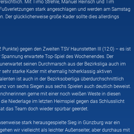
sichtlich. Mit Timo Strehle, Manuel Reinsch und Tim
it Fußverletzungen stark angeschlagen und werden am Samstag
. Der glücklicherweise große Kader sollte dies allerdings
Punkte) gegen den Zweiten TSV Haunstetten III (12:0) – es ist
r Spannung erwartete Top-Spiel des Wochenendes. Der
 unerwartet seinen Durchmarsch aus der Bezirksliga auch im
r sehr starke Kader mit ehemalig höherklassig aktiven
enten ist auch in der Bezirksoberliga überdurchschnittlich
lanz von sechs Siegen aus sechs Spielen auch deutlich beweist.
chnerinnen gerne mit einer noch weißen Weste in diesen
die Niederlage im letzten Heimspiel gegen das Schlusslicht
hat das Team doch wieder spürbar geerdet.
asenweise stark herausgespielte Sieg in Günzburg war ein
hen wir vielleicht als leichter Außenseiter, aber durchaus mit