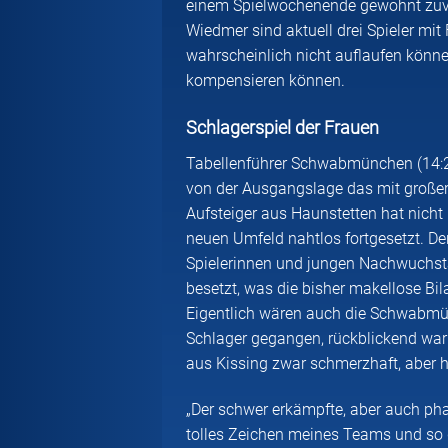
einem Spielwochenende gewohnt zuver
Wiedmer sind aktuell drei Spieler m
wahrscheinlich nicht auflaufen können
kompensieren können.
Schlagerspiel der Frauen
Tabellenführer Schwabmünchen (14:2 
von der Ausgangslage das mit große
Aufsteiger aus Haunstetten hat nicht
neuen Umfeld nahtlos fortgesetzt. De
Spielerinnen und jungen Nachwuchstal
besetzt, was die bisher makellose Bi
Eigentlich wären auch die Schwabmün
Schlager gegangen, rückblickend war 
aus Kissing zwar schmerzhaft, aber 
„Der schwer erkämpfte, aber auch ph
tolles Zeichen meines Teams und so ge