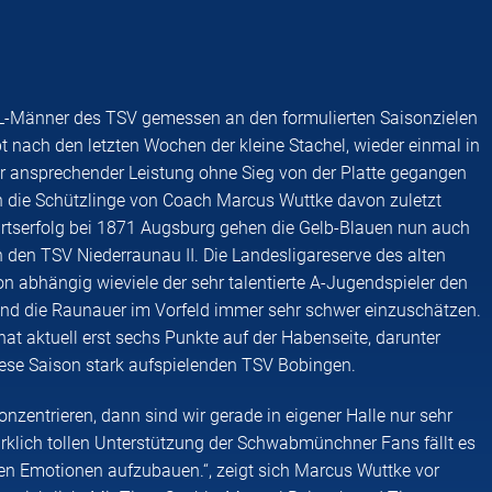
BOL-Männer des TSV gemessen an den formulierten Saisonzielen
bt nach den letzten Wochen der kleine Stachel, wieder einmal in
ehr ansprechender Leistung ohne Sieg von der Platte gegangen
ich die Schützlinge von Coach Marcus Wuttke davon zuletzt
rtserfolg bei 1871 Augsburg gehen die Gelb-Blauen nun auch
n den TSV Niederraunau II. Die Landesligareserve des alten
on abhängig wieviele der sehr talentierte A-Jugendspieler den
sind die Raunauer im Vorfeld immer sehr schwer einzuschätzen.
t aktuell erst sechs Punkte auf der Habenseite, darunter
diese Saison stark aufspielenden TSV Bobingen.
nzentrieren, dann sind wir gerade in eigener Halle nur sehr
irklich tollen Unterstützung der Schwabmünchner Fans fällt es
igen Emotionen aufzubauen.“, zeigt sich Marcus Wuttke vor