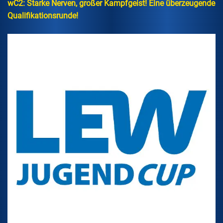
wC2: Starke Nerven, großer Kampfgeist! Eine überzeugende
Qualifikationsrunde!