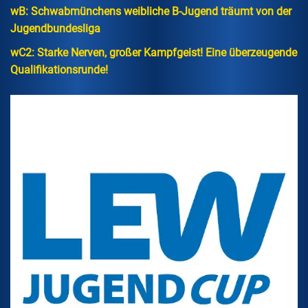
wB: Schwabmünchens weibliche B-Jugend träumt von der
Jugendbundesliga
wC2: Starke Nerven, großer Kampfgeist! Eine überzeugende
Qualifikationsrunde!