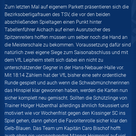
Zum letzten Mal auf eigenem Parkett präsentieren sich die
Bezirksoberligafrauen des TSV, die vor den beiden
abschließenden Spieltagen einen Punkt hinter
Tabellenführer Aichach auf einen Ausrutscher des
Spitzenreiters hoffen müssen um selber noch die Hand an
die Meisterschale zu bekommen. Voraussetzung dafür sind
natürlich zwei eigene Siege zum Saisonabschluss und mit
dem VfL Leipheim stellt sich dabei ein nicht zu
unterschätzender Gegner in der Hans-Nebauer-Halle vor.
Mit 18:14 Zählern hat der VfL bisher eine sehr ordentliche
Runde gespielt und auch wenn die Schwabmünchnerinnen
das Hinspiel klar gewonnen haben, werden die Karten nun
sicher komplett neu gemischt. Sollten die Schützlinge von
Trainer Holger Hübenthal allerdings ähnlich fokussiert und
motiviert wie vor Wochenfrist gegen den Kissinger SC ins
Spiel gehen, dann gehört die Favoritenrolle sicher klar den
Gelb-Blauen. Das Team um Kapitän Caro Bischof hofft
auch ohne ein vorangehendes Männer-Heimspiel auf viel