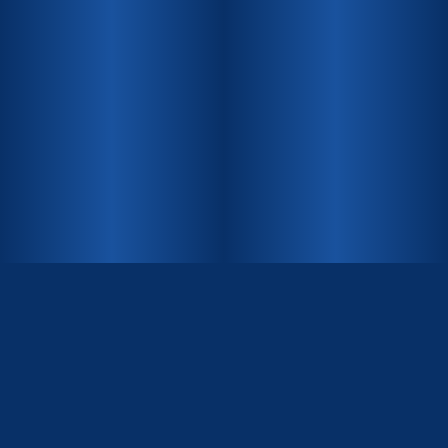
INHALT
News