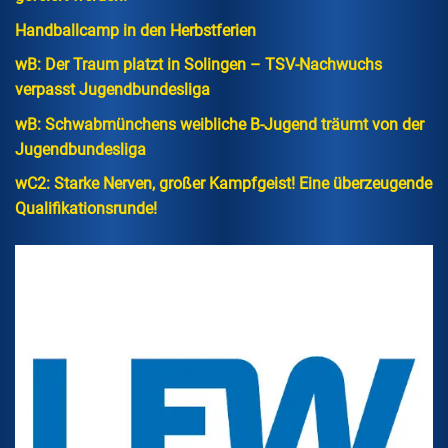
Handballcamp in den Herbstferien
wB: Der Traum platzt in Solingen – TSV-Nachwuchs
verpasst Jugendbundesliga
wB: Schwabmünchens weibliche B-Jugend träumt von der
Jugendbundesliga
wC2: Starke Nerven, großer Kampfgeist! Eine überzeugende
Qualifikationsrunde!