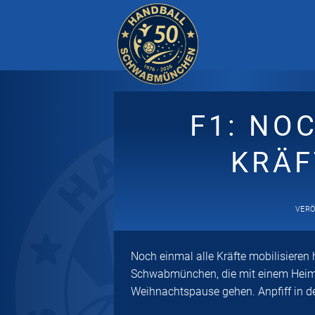
Zum
Inhalt
springen
F1: NO
KRÄF
VER
Noch einmal alle Kräfte mobilisieren
Schwabmünchen, die mit einem Heimsp
Weihnachtspause gehen. Anpfiff in 