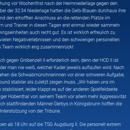
schung vor Wochenfrist nach der Heimniederlage gegen den
bei der 32:34 Niederlage hatten die Gelb-Blauen durchaus ihre
nd den erhofften Anschluss an die rettenden Plätze im
m und Trainer in diesen Tagen erst einmal wieder sammeln
ingseinheiten auch recht gut. Es ist wirklich erfreulich zu
vielen Negativerlebnissen und den schwierigen personellen
 Team wirklich eng zusammenrückt
 gegen Gröbenzell II erforderlich sein, denn der HCD II ist
 der man nie weiß, welcher Kader jeweils auflaufen wird. Nach
 stehen die Schwabmünchnerinnen vor einer schweren Aufgabe,
rbund stabiler als zuletzt zeigen muss. „Wir haben uns im
h stabilisiert, leider klappt es auf der anderen Spielfeldseite
 Holger Hübenthal von seinem Team vor allem mehr Aggressivität
leich stattfindenden Männer-Derbys in Königsbrunn hoffen die
Unterstützung von der Tribüne.
ieben ab 18 Uhr auf die TSG Augsburg II. Die personell extrem