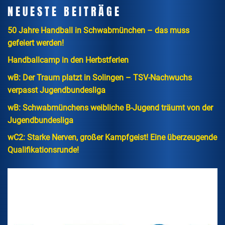
NEUESTE BEITRÄGE
50 Jahre Handball in Schwabmünchen – das muss
gefeiert werden!
Handballcamp in den Herbstferien
wB: Der Traum platzt in Solingen – TSV-Nachwuchs
verpasst Jugendbundesliga
wB: Schwabmünchens weibliche B-Jugend träumt von der
Jugendbundesliga
wC2: Starke Nerven, großer Kampfgeist! Eine überzeugende
Qualifikationsrunde!