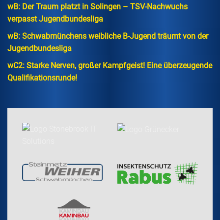
wB: Der Traum platzt in Solingen – TSV-Nachwuchs
verpasst Jugendbundesliga
wB: Schwabmünchens weibliche B-Jugend träumt von der
Jugendbundesliga
wC2: Starke Nerven, großer Kampfgeist! Eine überzeugende
Qualifikationsrunde!