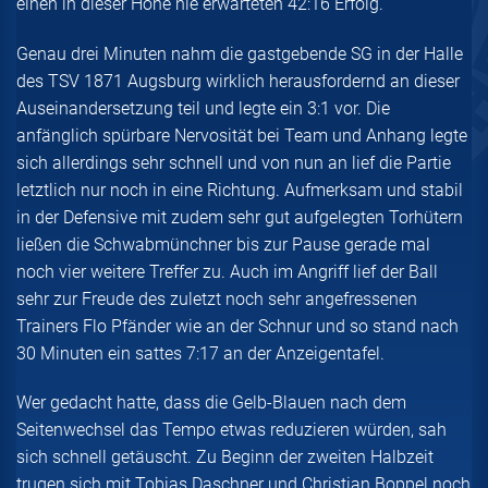
einen in dieser Höhe nie erwarteten 42:16 Erfolg.
Genau drei Minuten nahm die gastgebende SG in der Halle
des TSV 1871 Augsburg wirklich herausfordernd an dieser
Auseinandersetzung teil und legte ein 3:1 vor. Die
anfänglich spürbare Nervosität bei Team und Anhang legte
sich allerdings sehr schnell und von nun an lief die Partie
letztlich nur noch in eine Richtung. Aufmerksam und stabil
in der Defensive mit zudem sehr gut aufgelegten Torhütern
ließen die Schwabmünchner bis zur Pause gerade mal
noch vier weitere Treffer zu. Auch im Angriff lief der Ball
sehr zur Freude des zuletzt noch sehr angefressenen
Trainers Flo Pfänder wie an der Schnur und so stand nach
30 Minuten ein sattes 7:17 an der Anzeigentafel.
Wer gedacht hatte, dass die Gelb-Blauen nach dem
Seitenwechsel das Tempo etwas reduzieren würden, sah
sich schnell getäuscht. Zu Beginn der zweiten Halbzeit
trugen sich mit Tobias Daschner und Christian Boppel noch