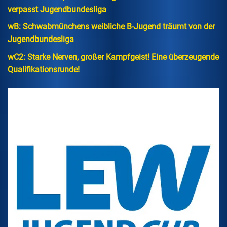
verpasst Jugendbundesliga
wB: Schwabmünchens weibliche B-Jugend träumt von der
Jugendbundesliga
wC2: Starke Nerven, großer Kampfgeist! Eine überzeugende
Qualifikationsrunde!