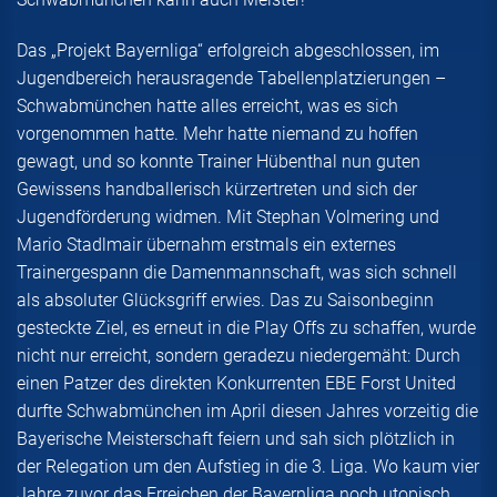
Das „Projekt Bayernliga“ erfolgreich abgeschlossen, im
Jugendbereich herausragende Tabellenplatzierungen –
Schwabmünchen hatte alles erreicht, was es sich
vorgenommen hatte. Mehr hatte niemand zu hoffen
gewagt, und so konnte Trainer Hübenthal nun guten
Gewissens handballerisch kürzertreten und sich der
Jugendförderung widmen. Mit Stephan Volmering und
Mario Stadlmair übernahm erstmals ein externes
Trainergespann die Damenmannschaft, was sich schnell
als absoluter Glücksgriff erwies. Das zu Saisonbeginn
gesteckte Ziel, es erneut in die Play Offs zu schaffen, wurde
nicht nur erreicht, sondern geradezu niedergemäht: Durch
einen Patzer des direkten Konkurrenten EBE Forst United
durfte Schwabmünchen im April diesen Jahres vorzeitig die
Bayerische Meisterschaft feiern und sah sich plötzlich in
der Relegation um den Aufstieg in die 3. Liga. Wo kaum vier
Jahre zuvor das Erreichen der Bayernliga noch utopisch