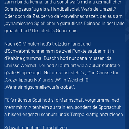
zammbinda kenna, und a sonst war’s mehr a gemiatlicher
Sonntagsausflug als a Handballspiel. War’s de Uhrzeit?
Oder doch da Zauber vo da Vorweihnachtszeit, der aus am
„dynamischen Spiel“ eher a gemütlichs Beinand in der Halle
gmacht hod? Des bleibt’s Geheimnis.
Nach 60 Minuten hod’s trotzdem langt und
d’Schwabmünchner ham de zwei Punkte sauber mit in
d’Kabine gnumma. Duschn hod nur oana müssen: da
Chrisse Weichel. Der hod si aufführt wie a außer Kontrolle
g’rate Flipperkugel. Net umsonst steht’s „C“ in Chrisse für
„Crazyflippigertyp“ und’s „W“ in Weichel für
„Wahnsinnigschnellerwurfakrobat“.
Für’s nächste Spui hod si d’Mannschaft vorgnumma, ned
mehr mit’m Altenheim zu trainiern, sondern de Sportschuh
a bisserl enger zu schnürn und’s Tempo kräftig anzuziehen.
Schwabmünchner Torschützen: