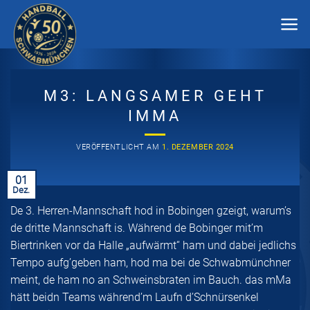
Zum
Inhalt
springen
M3: LANGSAMER GEHT
IMMA
VERÖFFENTLICHT AM
1. DEZEMBER 2024
01
Dez.
De 3. Herren-Mannschaft hod in Bobingen gzeigt, warum’s
de dritte Mannschaft is. Während de Bobinger mit’m
Biertrinken vor da Halle „aufwärmt“ ham und dabei jedlichs
Tempo aufg’geben ham, hod ma bei de Schwabmünchner
meint, de ham no an Schweinsbraten im Bauch.
das mMa
hätt beidn Teams während’m Laufn d’Schnürsenkel