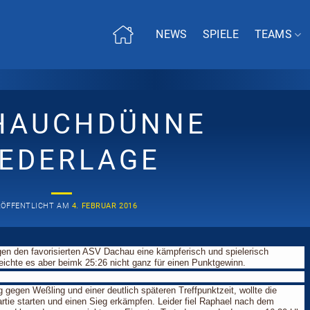
NEWS
SPIELE
TEAMS
HAUCHDÜNNE
IEDERLAGE
RÖFFENTLICHT AM
4. FEBRUAR 2016
n den favorisierten ASV Dachau eine kämpferisch und spielerisch
ichte es aber beimk 25:26 nicht ganz für einen Punktgewinn.
gegen Weßling und einer deutlich späteren Treffpunktzeit, wollte die
artie starten und einen Sieg erkämpfen. Leider fiel Raphael nach dem