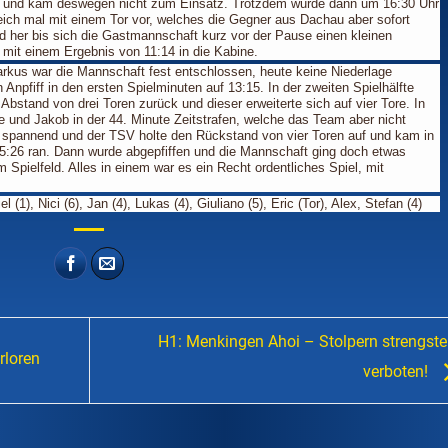
rs und kam deswegen nicht zum Einsatz. Trotzdem wurde dann um 16:30 Uhr
eich mal mit einem Tor vor, welches die Gegner aus Dachau aber sofort
d her bis sich die Gastmannschaft kurz vor der Pause einen kleinen
 mit einem Ergebnis von 11:14 in die Kabine.
rkus war die Mannschaft fest entschlossen, heute keine Niederlage
Anpfiff in den ersten Spielminuten auf 13:15. In der zweiten Spielhälfte
Abstand von drei Toren zurück und dieser erweiterte sich auf vier Tore. In
e und Jakob in der 44. Minute Zeitstrafen, welche das Team aber nicht
spannend und der TSV holte den Rückstand von vier Toren auf und kam in
 25:26 ran. Dann wurde abgepfiffen und die Mannschaft ging doch etwas
pielfeld. Alles in einem war es ein Recht ordentliches Spiel, mit
 (1), Nici (6), Jan (4), Lukas (4), Giuliano (5), Eric (Tor), Alex, Stefan (4)
H1: Menkingen Ahoi – Stolpern strengst
rloren
verboten!