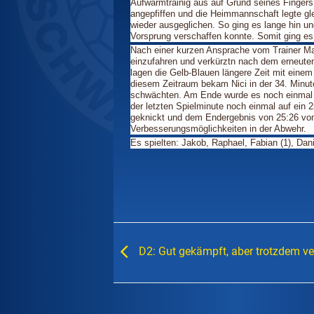
Aufwärmtrainig aus auf Grund seines Finge
angepfiffen und die Heimmannschaft legte gl
wieder ausgeglichen. So ging es lange hin un
Vorsprung verschaffen konnte. Somit ging es
Nach einer kurzen Ansprache vom Trainer Ma
einzufahren und verkürztn nach dem erneuten 
lagen die Gelb-Blauen längere Zeit mit einem 
diesem Zeitraum bekam Nici in der 34. Minut
schwächten. Am Ende wurde es noch einmal 
der letzten Spielminute noch einmal auf ein
geknickt und dem Endergebnis von 25:26 vom S
Verbesserungsmöglichkeiten in der Abwehr.
Es spielten: Jakob, Raphael, Fabian (1), Daniel
D2: Gut gekämpft, aber trotzdem ve