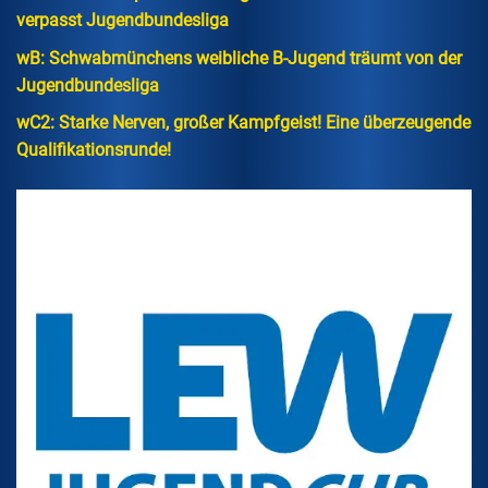
verpasst Jugendbundesliga
wB: Schwabmünchens weibliche B-Jugend träumt von der
Jugendbundesliga
wC2: Starke Nerven, großer Kampfgeist! Eine überzeugende
Qualifikationsrunde!