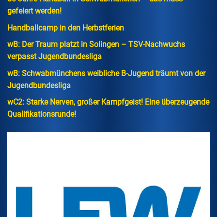
gefeiert werden!
Handballcamp in den Herbstferien
wB: Der Traum platzt in Solingen – TSV-Nachwuchs
verpasst Jugendbundesliga
wB: Schwabmünchens weibliche B-Jugend träumt von der
Jugendbundesliga
wC2: Starke Nerven, großer Kampfgeist! Eine überzeugende
Qualifikationsrunde!