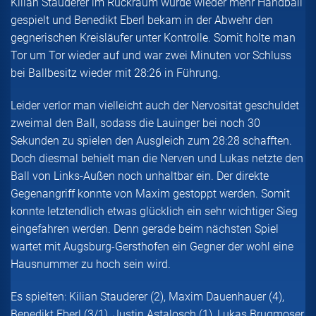
Kilian Stauderer im Rückraum wurde wieder mehr Handball
gespielt und Benedikt Eberl bekam in der Abwehr den
gegnerischen Kreisläufer unter Kontrolle. Somit holte man
Tor um Tor wieder auf und war zwei Minuten vor Schluss
bei Ballbesitz wieder mit 28:26 in Führung.
Leider verlor man vielleicht auch der Nervosität geschuldet
zweimal den Ball, sodass die Lauinger bei noch 30
Sekunden zu spielen den Ausgleich zum 28:28 schafften.
Doch diesmal behielt man die Nerven und Lukas netzte den
Ball von Links-Außen noch unhaltbar ein. Der direkte
Gegenangriff konnte von Maxim gestoppt werden. Somit
konnte letztendlich etwas glücklich ein sehr wichtiger Sieg
eingefahren werden. Denn gerade beim nächsten Spiel
wartet mit Augsburg-Gersthofen ein Gegner der wohl eine
Hausnummer zu hoch sein wird.
Es spielten: Kilian Stauderer (2), Maxim Dauenhauer (4),
Benedikt Eberl (3/1), Justin Astalosch (1), Lukas Brugmoser