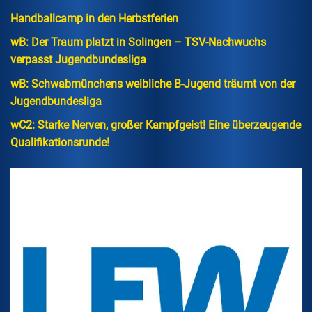
Handballcamp in den Herbstferien
wB: Der Traum platzt in Solingen – TSV-Nachwuchs
verpasst Jugendbundesliga
wB: Schwabmünchens weibliche B-Jugend träumt von der
Jugendbundesliga
wC2: Starke Nerven, großer Kampfgeist! Eine überzeugende
Qualifikationsrunde!