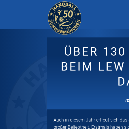
Zum
Inhalt
springen
ÜBER 13
BEIM LEW
D
VE
Auch in diesem Jahr erfreut sich da
großer Beliebtheit.
Erstmals haben si