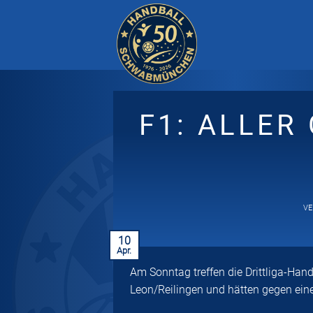
Zum
Inhalt
springen
F1: ALLER
V
10
Apr.
Am Sonntag treffen die Drittliga-Han
Leon/Reilingen und hätten gegen ei