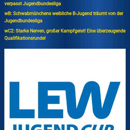
verpasst Jugendbundesliga
wB: Schwabmünchens weibliche B-Jugend träumt von der
Jugendbundesliga
wC2: Starke Nerven, großer Kampfgeist! Eine überzeugende
Qualifikationsrunde!