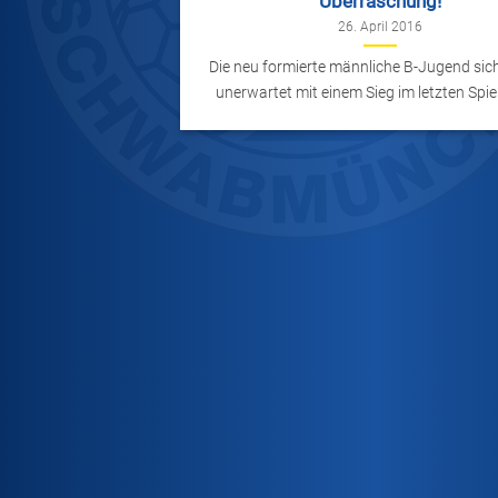
Überraschung!
26. April 2016
Die neu formierte männliche B-Jugend sich
unerwartet mit einem Sieg im letzten Spiel d