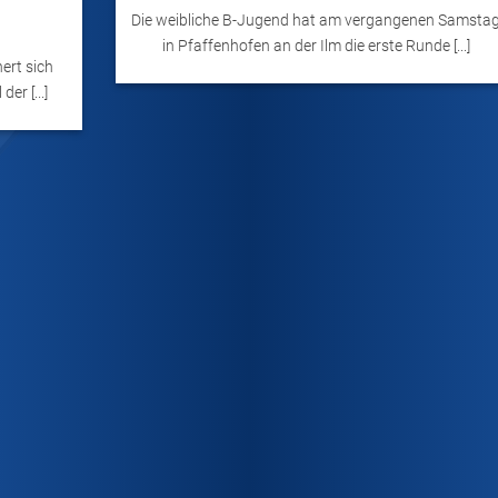
Die weibliche B-Jugend hat am vergangenen Samsta
in Pfaffenhofen an der Ilm die erste Runde [...]
ert sich
er [...]