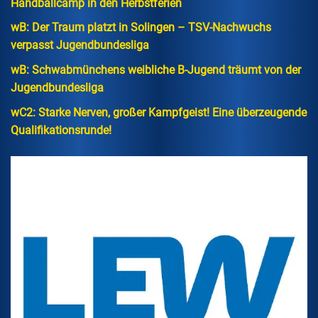
Handballcamp in den Herbstferien
wB: Der Traum platzt in Solingen – TSV-Nachwuchs
verpasst Jugendbundesliga
wB: Schwabmünchens weibliche B-Jugend träumt von der
Jugendbundesliga
wC2: Starke Nerven, großer Kampfgeist! Eine überzeugende
Qualifikationsrunde!