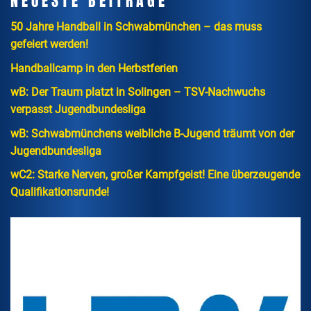
NEUESTE BEITRÄGE
50 Jahre Handball in Schwabmünchen – das muss
gefeiert werden!
Handballcamp in den Herbstferien
wB: Der Traum platzt in Solingen – TSV-Nachwuchs
verpasst Jugendbundesliga
wB: Schwabmünchens weibliche B-Jugend träumt von der
Jugendbundesliga
wC2: Starke Nerven, großer Kampfgeist! Eine überzeugende
Qualifikationsrunde!