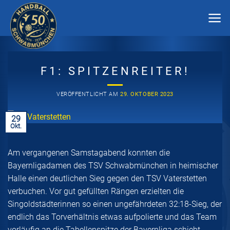
Zum
Inhalt
springen
F1: SPITZENREITER!
VERÖFFENTLICHT AM
29. OKTOBER 2023
29
Okt.
Am vergangenen Samstagabend konnten die
Bayernligadamen des TSV Schwabmünchen in heimischer
Halle einen deutlichen Sieg gegen den TSV Vaterstetten
verbuchen. Vor gut gefüllten Rängen erzielten die
Singoldstädterinnen so einen ungefährdeten 32:18-Sieg, der
endlich das Torverhältnis etwas aufpolierte und das Team
vorläufig an die Tabellenspitze der Bayernliga schiebt.