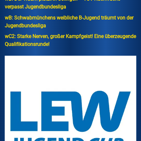
verpasst Jugendbundesliga
wB: Schwabmünchens weibliche B-Jugend träumt von der
Jugendbundesliga
wC2: Starke Nerven, großer Kampfgeist! Eine überzeugende
Qualifikationsrunde!