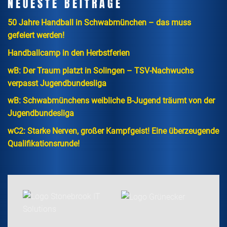
NEUESTE BEITRÄGE
50 Jahre Handball in Schwabmünchen – das muss
gefeiert werden!
Handballcamp in den Herbstferien
wB: Der Traum platzt in Solingen – TSV-Nachwuchs
verpasst Jugendbundesliga
wB: Schwabmünchens weibliche B-Jugend träumt von der
Jugendbundesliga
wC2: Starke Nerven, großer Kampfgeist! Eine überzeugende
Qualifikationsrunde!