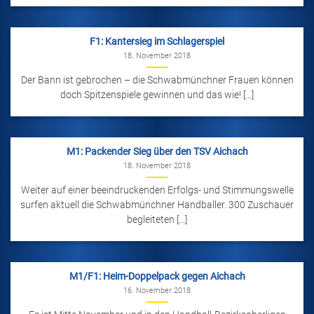
F1: Kantersieg im Schlagerspiel
18. November 2018
Der Bann ist gebrochen – die Schwabmünchner Frauen können
doch Spitzenspiele gewinnen und das wie! [...]
M1: Packender Sieg über den TSV Aichach
18. November 2018
Weiter auf einer beeindruckenden Erfolgs- und Stimmungswelle
surfen aktuell die Schwabmünchner Handballer. 300 Zuschauer
begleiteten [...]
M1/F1: Heim-Doppelpack gegen Aichach
16. November 2018