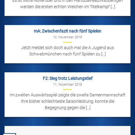
Es ist Mitte November und in den Handball-Bezirksoberligen
werden die ersten echten Weichen im Titelkampf [...]
mA: Zwischenfazit nach fünf Spielen
12. November 2018
Jetzt meldet sich doch auch mal die A Jugend aus
Schwabmünchen nach fünf Spielen zu [...]
F2: Sieg trotz Leistungstief
11. November 2018
Im zweiten Auswärtsspiel zeigte die zweite Damenmannschaft
ihre bisher schlechteste Saisonleistung, konnte die
Begegnung gegen die [...]