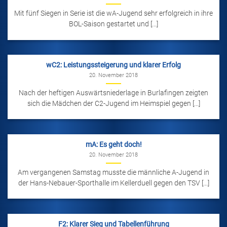
Mit fünf Siegen in Serie ist die wA-Jugend sehr erfolgreich in ihre
BOL-Saison gestartet und [...]
wC2: Leistungssteigerung und klarer Erfolg
20. November 2018
Nach der heftigen Auswärtsniederlage in Burlafingen zeigten
sich die Mädchen der C2-Jugend im Heimspiel gegen [...]
mA: Es geht doch!
20. November 2018
Am vergangenen Samstag musste die männliche A-Jugend in
der Hans-Nebauer-Sporthalle im Kellerduell gegen den TSV [...]
F2: Klarer Sieg und Tabellenführung